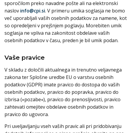
sporočilom preko navadne pošte ali na elektronski
naslov
info@cpi.si
. V primeru umika soglasja ne bomo
več uporabljali vaših osebnih podatkov za namene, kot
so opredeljeni v prejšnjem poglavju. Morebiten umik
soglasja ne vpliva na zakonitost obdelave vaših
osebnih podatkov v času, preden je bil umik podan.
Vaše pravice
V skladu z določili aktualnega in trenutno veljavnega
zakona ter Splošne uredbe EU o varstvu osebnih
podatkov (GDPR) imate pravico do dostopa do vaših
osebnih podatkov, pravico do popravka, pravico do
izbrisa (»pozabe«), pravico do prenosljivosti, pravico
zahtevati omejitev obdelave osebnih podatkov in
pravico do ugovora.
Pri uveljavljanju vseh vaših pravic ali pri pridobivanju