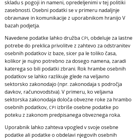
skladu s pogoji in nameni, opredeljenimi v tej politiki
zasebnosti. Osebni podatki se v primeru nadaljnje
obravnave in komunikacije z uporabnikom hranijo V
bazah podjetja.
Navedene podatke lahko družba
, obdeluje za lastne
CPI
potrebe do preklica privolitve z zahtevo za odstranitev
osebnih podatkov iz baze, sicer pa le toliko časa,
kolikor je nujno potrebno za dosego namena, zaradi
katerega so bili podatki zbrani. Rok hrambe osebnih
podatkov se lahko razlikuje glede na veljavno
sektorsko zakonodajo (npr. zakonodaja s področja
davkov, računovodstva). V primeru, ko veljavna
sektorska zakonodaja določa obvezne roke za hrambo
osebnih podatkov,
izbriše osebne podatke po
CPI
poteku z zakonom predpisanega obveznega roka.
Uporabnik lahko zahteva vpogled v svoje osebne
podatke ali podatke o obdelavi njegovih osebnih