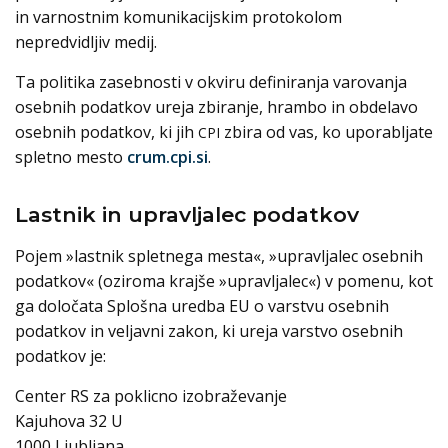
in varnostnim komunikacijskim protokolom
nepredvidljiv medij.
Ta politika zasebnosti v okviru definiranja varovanja
osebnih podatkov ureja zbiranje, hrambo in obdelavo
osebnih podatkov, ki jih
zbira od vas, ko uporabljate
CPI
spletno mesto
crum.cpi.si
.
Lastnik in upravljalec podatkov
Pojem »lastnik spletnega mesta«, »upravljalec osebnih
podatkov« (oziroma krajše »upravljalec«) v pomenu, kot
ga določata Splošna uredba EU o varstvu osebnih
podatkov in veljavni zakon, ki ureja varstvo osebnih
podatkov je:
Center RS za poklicno izobraževanje
Kajuhova 32 U
1000 Ljubljana