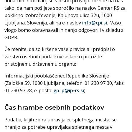
dodatnih informacij se s pisno prošnjo obrnite na nas
tako, da nam pošljete sporočilo na naslov Center RS za
poklicno izobraževanje, Kajuhova ulica 32u, 1000
Ljubljana, Slovenija, ali na e-naslov
info@cpi.si
. Vašo
vlogo bomo obravnavali in nanjo odgovorili v skladu z
GDPR.
Če menite, da so kršene vaše pravice ali predpisi o
varstvu osebnih podatkov se lahko pritožite
pristojnemu državnemu organu:
Informacijski pooblaščenec Republike Slovenije
(Zaloška 59, 1000 Ljubljana, telefon: 01 230 97 30, faks:
01 230 97 78, e-pošta:
gp.ip@ip-rs.si
).
Čas hrambe osebnih podatkov
Podatki, ki jih zbira upravljalec spletnega mesta, se
hranijo za potrebe upravljalca spletnega mesta v