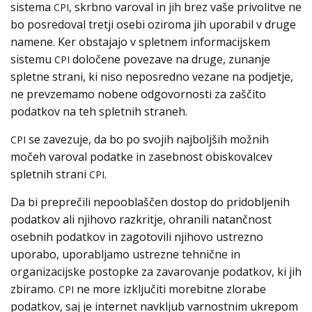
sistema
, skrbno varoval in jih brez vaše privolitve ne
CPI
bo posredoval tretji osebi oziroma jih uporabil v druge
namene. Ker obstajajo v spletnem informacijskem
sistemu
določene povezave na druge, zunanje
CPI
spletne strani, ki niso neposredno vezane na podjetje,
ne prevzemamo nobene odgovornosti za zaščito
podatkov na teh spletnih straneh.
se zavezuje, da bo po svojih najboljših možnih
CPI
močeh varoval podatke in zasebnost obiskovalcev
spletnih strani
.
CPI
Da bi preprečili nepooblaščen dostop do pridobljenih
podatkov ali njihovo razkritje, ohranili natančnost
osebnih podatkov in zagotovili njihovo ustrezno
uporabo, uporabljamo ustrezne tehnične in
organizacijske postopke za zavarovanje podatkov, ki jih
zbiramo.
ne more izključiti morebitne zlorabe
CPI
podatkov, saj je internet navkljub varnostnim ukrepom